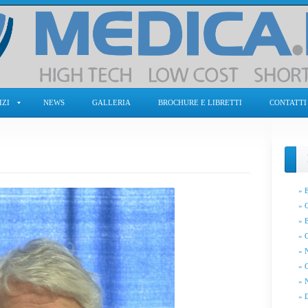
IZI
NEWS
GALLERIA
BROCHURE E LIBRETTI
CONTATTI
» 
» 
» 
» 
» 
» 
» 
» 