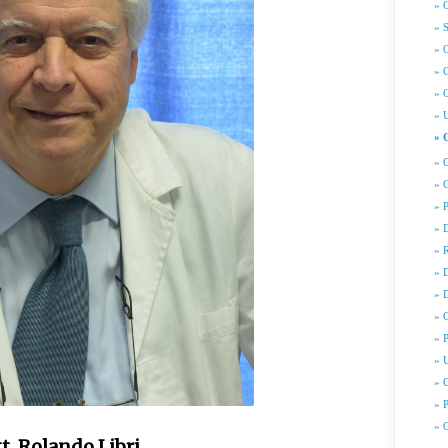
» 
» 
» 
» 
» O
» U
» 
» 
» O
» 
» 
» 
» 
» 
» O
» P
» 
» G
» P
» 
t. Rolando Libri