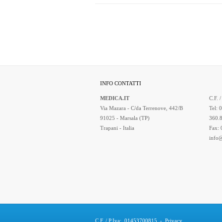
INFO CONTATTI
MEDICA.IT
C.F. 
Via Mazara - C/da Terrenove, 442/B
Tel: 
91025 - Marsala (TP)
360.
Trapani - Italia
Fax:
info@
C.F. / P.Iva: 01453700815
-
Privacy