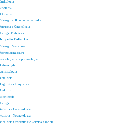
Cardiologia
Senologia
Ortopedia
Chirurgia della mano e del polso
stetricia e Ginecologia
rologia Pediatrica
Ortopedia Pediatrica
Chirurgia Vascolare
torinolaringoiatra
Proctologia Pelviperineologia
Diabetologia
Reumatologia
Dietologia
Diagnostica Ecografica
culistica
sicoterapia
Urologia
eriatria e Gerontologia
ediatria - Neonatologia
Oncologia Urogenitale e Cervico Facciale