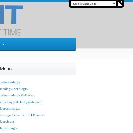
Menu
Endocrinologia
Oncologia Senologica
Endocrinologia Pediatrica
Ginecologia della Riproduzione
Neurochirurgia
Chirurgia Generale e del Pancreas
Neurologia
Dermatologia