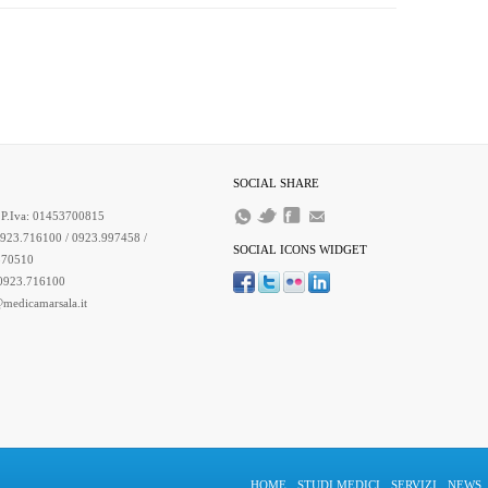
SOCIAL SHARE
/ P.Iva: 01453700815
0923.716100 / 0923.997458 /
SOCIAL ICONS WIDGET
870510
 0923.716100
medicamarsala.it
HOME
STUDI MEDICI
SERVIZI
NEWS