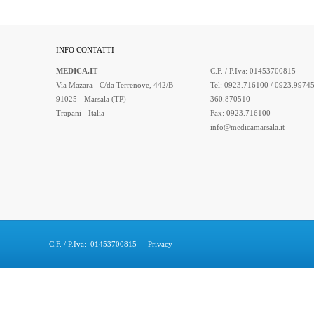
INFO CONTATTI
MEDICA.IT
C.F. / P.Iva: 01453700815
Via Mazara - C/da Terrenove, 442/B
Tel: 0923.716100 / 0923.99745
91025 - Marsala (TP)
360.870510
Trapani - Italia
Fax: 0923.716100
info@medicamarsala.it
C.F. / P.Iva: 01453700815
-
Privacy